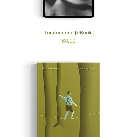
Il matrimonio (eBook)
Prezzo
€4.99