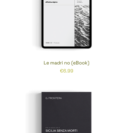
Le madri no (eBook)
Prezzo
€6.99