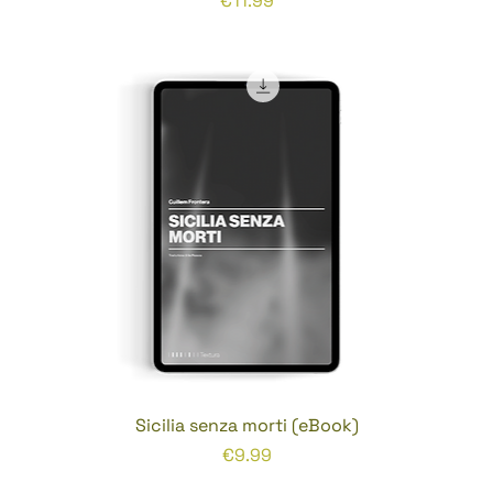
€11.99
Sicilia senza morti (eBook)
Prezzo
€9.99