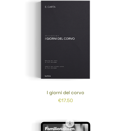
I giorni del corvo
Prezzo
€17.50