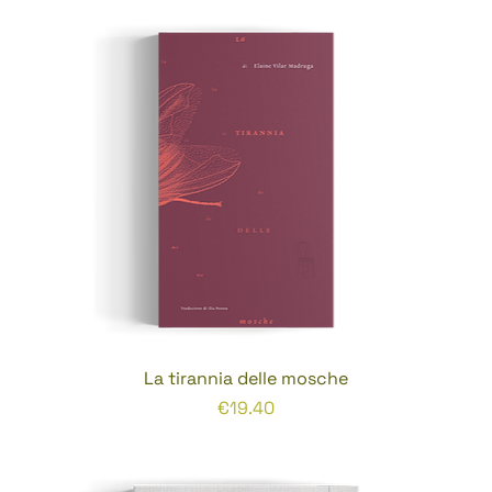
La tirannia delle mosche
Prezzo
€19.40