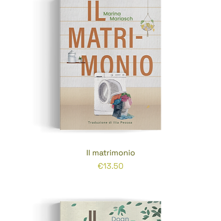
Il matrimonio
Prezzo
€13.50