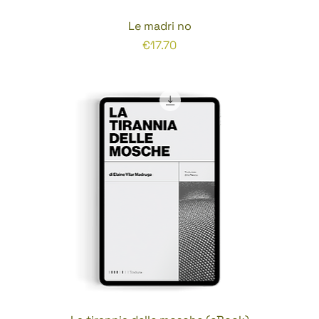
Le madri no
Prezzo
€17.70