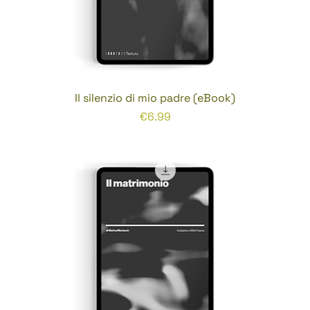
Il silenzio di mio padre (eBook)
Prezzo
€6.99