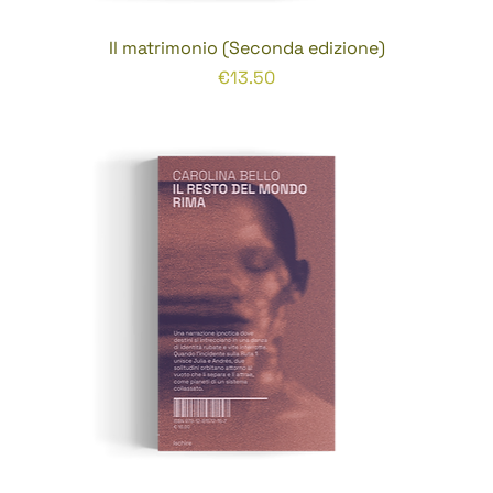
Il matrimonio (Seconda edizione)
Prezzo
€13.50