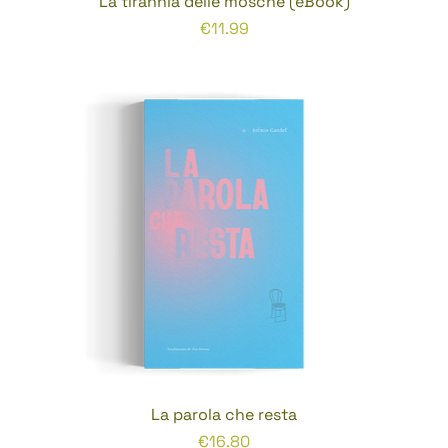
La tirannia delle mosche (eBook)
Prezzo
€11.99
La parola che resta
Prezzo
€16.80