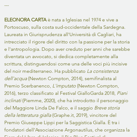
---
ELEONORA CARTA
 è nata a Iglesias nel 1974 e vive a 
Portoscuso, sulla costa sud-occidentale della Sardegna. 
Laureata in Giurisprudenza all'Università di Cagliari, ha 
intrecciato il rigore del diritto con la passione per la storia 
e l'antropologia. Dopo aver creduto per anni che sarebbe 
diventata un avvocato, si dedica completamente alla 
scrittura, distinguendosi come una delle voci più incisive 
del noir mediterraneo. Ha pubblicato 
La consistenza 
dell'acqua
 (Newton Compton, 2014), semifinalista al 
Premio Scerbanenco, 
L'imputato
 (Newton Compton, 
2016), terzo classificato al Festival GialloGarda 2018, 
Piani 
inclinati
 (Piemme, 2020), che ha introdotto il personaggio 
del Maggiore Linda De Falco, e il saggio 
Breve storia 
della letteratura gialla
 (Graphe.it, 2019), vincitore del 
Premio Giuseppe Lippi per la Saggistica Gialla. È tra i 
fondatori dell'Associazione Argonautilus, che organizza la 