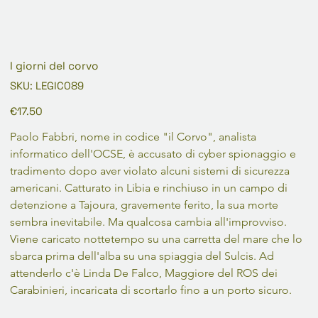
I giorni del corvo
SKU
SKU:
LEGIC089
LEGIC089
Prezzo
€17.50
Paolo Fabbri, nome in codice "il Corvo", analista 
informatico dell'OCSE, è accusato di cyber spionaggio e 
tradimento dopo aver violato alcuni sistemi di sicurezza 
americani. Catturato in Libia e rinchiuso in un campo di 
detenzione a Tajoura, gravemente ferito, la sua morte 
sembra inevitabile. Ma qualcosa cambia all'improvviso. 
Viene caricato nottetempo su una carretta del mare che lo 
sbarca prima dell'alba su una spiaggia del Sulcis. Ad 
attenderlo c'è Linda De Falco, Maggiore del ROS dei 
Carabinieri, incaricata di scortarlo fino a un porto sicuro.