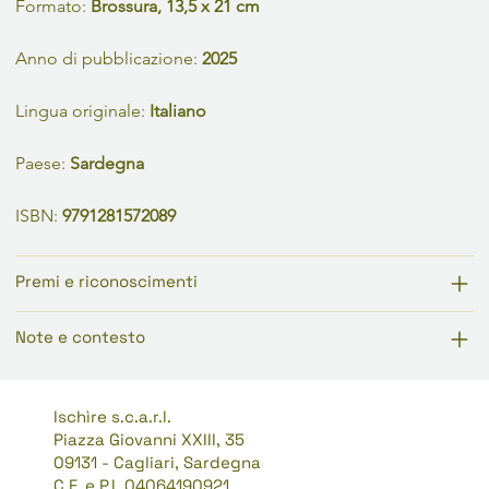
Formato: 
Brossura, 13,5 x 21 cm
Anno di pubblicazione: 
2025
Lingua originale: 
Italiano
Paese: 
Sardegna
ISBN: 
9791281572089
Premi e riconoscimenti
Note e contesto
Ischìre s.c.a.r.l.
Piazza Giovanni XXIII, 35
09131 - Cagliari, Sardegna
C.F. e P.I. 04064190921