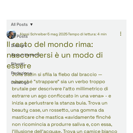
All Posts
Alessi Schreiber
5 mag 2025
Tempo di lettura: 4 min
All Posts
Il resto del mondo rima:
Dialoghi
nascondersi è un modo di
Appuntamenti
essere
Ritratti
Redazione
Julia Bazin si sfila la flebo dal braccio — 
«benché "strappare" sia un verbo troppo 
Catalogo
brutale per descrivere l'atto millimetrico di 
estrarre un ago conficcato in una vena» - e 
inizia a perlustrare la stanza buia. Trova un 
beauty case, un rossetto, una gomma da 
masticare che mastica «avidamente finché 
non ricomincia a produrre saliva e, con essa, 
l'illusione dell'acqua». Trova un camice bianco 