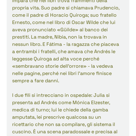
impara che nei libri trova frammenti della 
propria vita. Suo padre si chiamava Prudencio, 
come il padre di Horacio Quiroga; suo fratello 
Ernesto, come nel libro di Oscar Wilde che lui 
aveva pronunciato «Güilde» al banco dei 
prestiti. La madre, Nibia, non la trovava in 
nessun libro. E Fátima - la ragazza che piaceva 
a entrambi i fratelli, che amava che Andrés le 
leggesse Quiroga ad alta voce perché 
«sembravano storie dell'orrore» - la vedeva 
nelle pagine, perché nei libri l'amore finisce 
sempre a fare danni.
I due fili si intrecciano in ospedale: Julia si 
presenta ad Andrés come Mónica Elzester, 
medica di turno; lui le chiede della gamba 
amputata, lei prescrive qualcosa su un 
ricettario che non sa compilare, gli sistema il 
cuscino. È una scena paradossale e precisa al 