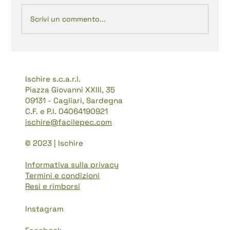
Scrivi un commento...
La frammentazione come forma:
Bestiario di Lily Hoang
Ischìre s.c.a.r.l.
Piazza Giovanni XXIII, 35
09131 - Cagliari, Sardegna
C.F. e P.I. 04064190921
ischire@facilepec.com
© 2023 | Ischìre
Informativa sulla privacy
Termini e condizioni
Resi e rimborsi
Instagram