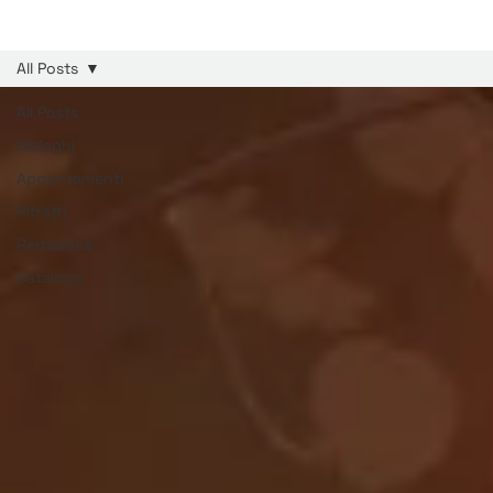
All Posts
All Posts
Dialoghi
Appuntamenti
Ritratti
Redazione
Catalogo