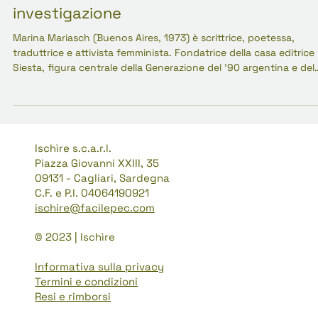
Ciro Auriemma
31 mar 2024
Tempo di lettura: 4 min
Marina Mariasch: la letteratura come
investigazione
Marina Mariasch (Buenos Aires, 1973) è scrittrice, poetessa,
traduttrice e attivista femminista. Fondatrice della casa editrice
Siesta, figura centrale della Generazione del '90 argentina e del
movimento Ni Una Menos, costruisce una letteratura che rifiuta 
classificazioni e intreccia investigazione teorica, sperimentazio
formale e impegno politico.
Ischìre s.c.a.r.l.
Piazza Giovanni XXIII, 35
09131 - Cagliari, Sardegna
C.F. e P.I. 04064190921
ischire@facilepec.com