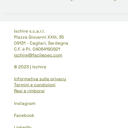
2024
Ischìre partecipa dal 5 al 7 marzo 2024 alla nona edizione
dell'Istanbul Publishing Fellowship, programma annuale dedicat
al mercato dei diritti d'autore. Tre giorni di incontri con agenzie
letterarie turche e case editrici indipendenti per mappare la
produzione narrativa contemporanea compatibile con le collan
Mendel e Lebić. Obiettivo: valutare cataloghi, verificare
disponibilità diritti mercato italiano, stabilire contatti diretti per
future acquisizioni.
Ischìre s.c.a.r.l.
Piazza Giovanni XXIII, 35
09131 - Cagliari, Sardegna
C.F. e P.I. 04064190921
ischire@facilepec.com
© 2023 | Ischìre
Informativa sulla privacy
Termini e condizioni
Resi e rimborsi