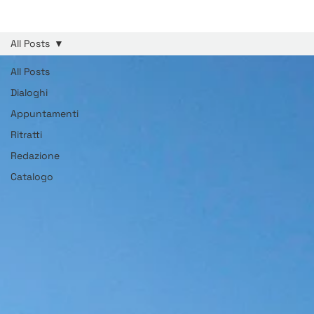
All Posts
All Posts
Dialoghi
Appuntamenti
Ritratti
Redazione
Catalogo