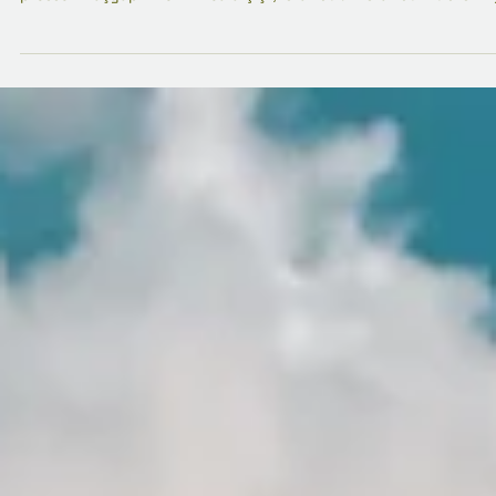
Alessi Schreiber parteciperà all'undicesima edizione dell'Istanbul
Publishing Fellowship, che si terrà dal 10 al 12 febbraio 2026
presso il Taşyapı Event Area a Şişli, Istanbul. L'Istanbul Publishin
Fellowship è un programma di copyright market organizzato dal
Turkish Press and Publishers Copyright & Licensing Society
(TBYM) con il supporto del Ministero della Cultura e del Turismo
turco. Il programma, giunto all'undicesima edizione, facilita
incontri bilaterali tra editor