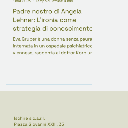
1 mar 2023
Tempo di lettura: 4 min
Padre nostro di Angela
Lehner: L'ironia come
strategia di conoscimento
Eva Gruber è una donna senza paura.
Internata in un ospedale psichiatrico
viennese, racconta al dottor Korb una
storia in cui verità e manipolazione si
confondono. Angela Lehner costruisce
in Padre nostro una protagonista che
svela le falle delle strutture di potere
attraverso un'ironia tagliente,
contrapponendola a figure maschili
fragili schiacciate dal patriarcato. Un
romanzo che si scaglia contro
l'obbedienza acritica e fa dell'ironia
Ischìre s.c.a.r.l.
una strategia di conoscimento.
Piazza Giovanni XXIII, 35