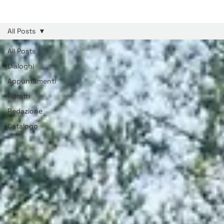
All Posts
All Posts
Dialoghi
Appuntamenti
Ritratti
Redazione
Catalogo