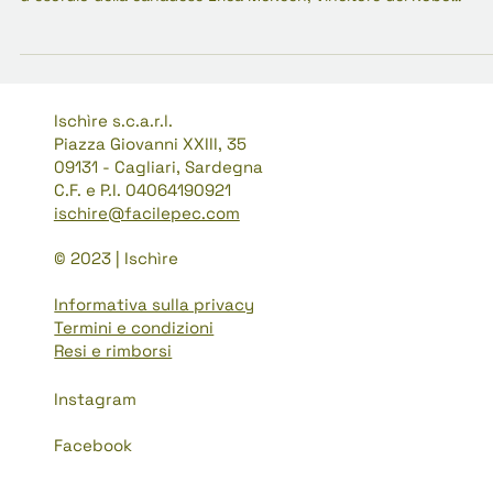
Nel seminterrato del 48 di Ford Crescent, Frances James perde i
confine tra ciò che vive e ciò che immagina. Lacerazioni, roman
d'esordio della canadese Erica McKeen, vincitore del Kobo
Emerging Writer Prize 2023, è un Bildungsroman deformato che
usa il gotico e l'orrore corporeo per indagare come il trauma tro
casa nelle strutture che abitiamo - e in noi.
Ischìre s.c.a.r.l.
Piazza Giovanni XXIII, 35
09131 - Cagliari, Sardegna
C.F. e P.I. 04064190921
ischire@facilepec.com
© 2023 | Ischìre
Informativa sulla privacy
Termini e condizioni
Resi e rimborsi
Instagram