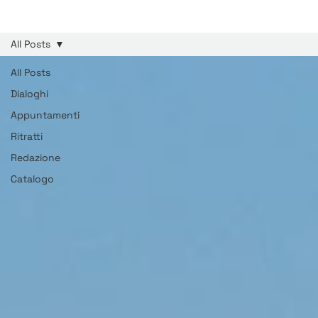
All Posts
All Posts
Dialoghi
Appuntamenti
Ritratti
Redazione
Catalogo