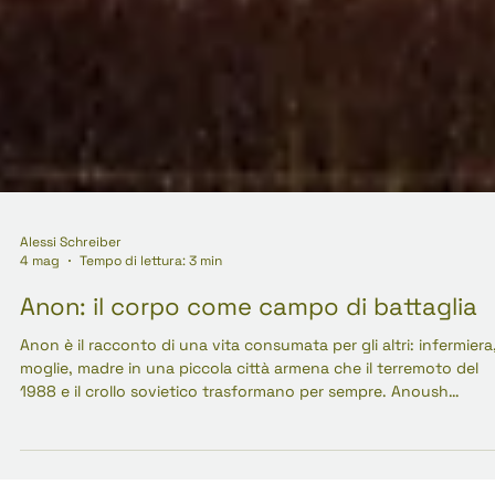
Alessi Schreiber
4 mag
Tempo di lettura: 3 min
Anon: il corpo come campo di battaglia
Anon è il racconto di una vita consumata per gli altri: infermiera
moglie, madre in una piccola città armena che il terremoto del
1988 e il crollo sovietico trasformano per sempre. Anoush
Sargsyan scrive con la voce di una nipote che capisce in ritardo