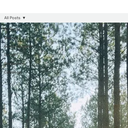
All Posts
All Posts
Dialoghi
Appuntamenti
Ritratti
Redazione
Catalogo