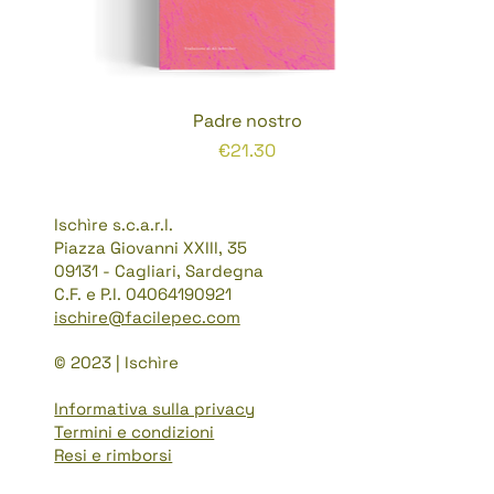
Padre nostro
Prezzo
€21.30
Ischìre s.c.a.r.l.
Piazza Giovanni XXIII, 35
09131 - Cagliari, Sardegna
C.F. e P.I. 04064190921
ischire@facilepec.com
© 2023 | Ischìre
Informativa sulla privacy
Termini e condizioni
Resi e rimborsi