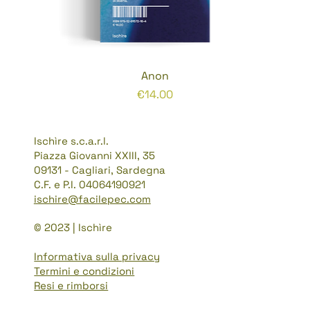
Anon
Prezzo
€14.00
Ischìre s.c.a.r.l.
Piazza Giovanni XXIII, 35
09131 - Cagliari, Sardegna
C.F. e P.I. 04064190921
ischire@facilepec.com
© 2023 | Ischìre
Informativa sulla privacy
Termini e condizioni
Resi e rimborsi