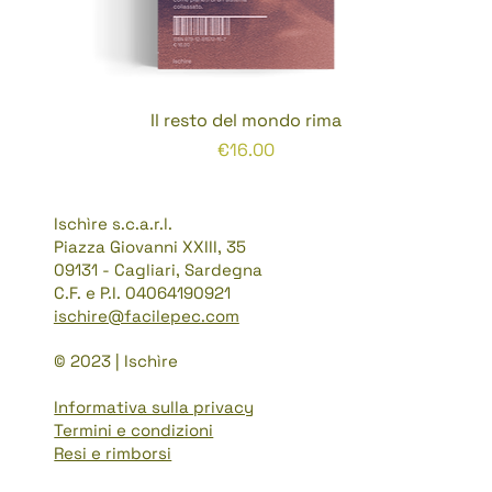
Il resto del mondo rima
Prezzo
€16.00
Ischìre s.c.a.r.l.
Piazza Giovanni XXIII, 35
09131 - Cagliari, Sardegna
C.F. e P.I. 04064190921
ischire@facilepec.com
© 2023 | Ischìre
Informativa sulla privacy
Termini e condizioni
Resi e rimborsi