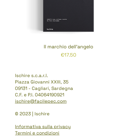
Il marchio dell'angelo
Prezzo
€17.50
Ischìre s.c.a.r.l.
Piazza Giovanni XXIII, 35
09131 - Cagliari, Sardegna
C.F. e P.I. 04064190921
ischire@facilepec.com
© 2023 | Ischìre
Informativa sulla privacy
Termini e condizioni